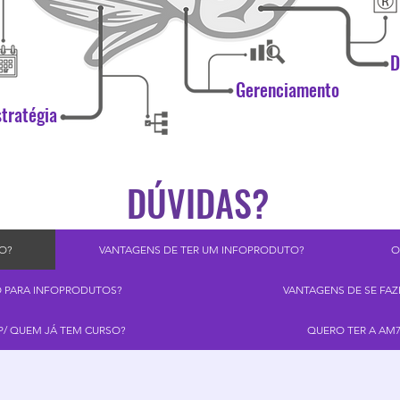
D
Gerenciamento
stratégia
DÚVIDAS?
O?
VANTAGENS DE TER UM INFOPRODUTO?
O
 PARA INFOPRODUTOS?
VANTAGENS DE SE FA
/ QUEM JÁ TEM CURSO?
QUERO TER A AM